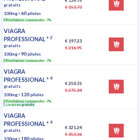
€ 139.75
gratuits
€ 153.73
60
100mg
ˣ
pilules
Prochaines commandes -7%
VIAGRA
+ 2
PROFESSIONAL
€ 197.23
gratuits
€ 216.95
90
100mg
ˣ
pilules
Prochaines commandes -7%
VIAGRA
+ 4
PROFESSIONAL
€ 250.31
gratuits
€ 275.34
120
100mg
ˣ
pilules
Prochaines commandes -7%
Livraison gratuite
VIAGRA
+ 4
PROFESSIONAL
€ 321.24
gratuits
€ 353.36
180
100mg
ˣ
pilules