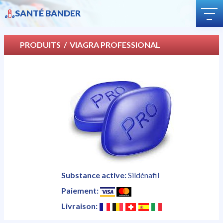
QUESTIONS ET RÉPONSES
SANTÉ BANDER
COMMENT ACHETER
LIVRAISON
PRODUITS
/ VIAGRA PROFESSIONAL
CATÉGORIE
BLOG
Substance active:
Sildénafil
Paiement:
Livraison: