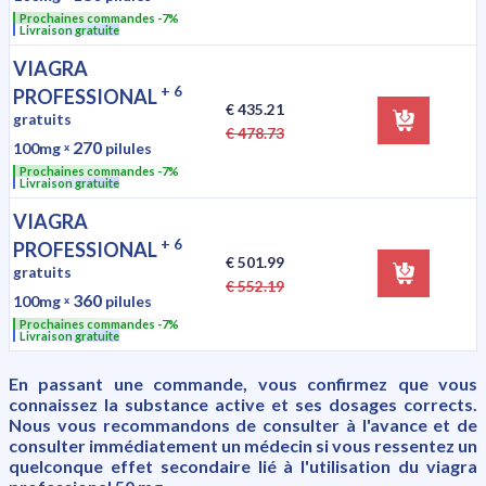
Prochaines commandes -7%
Livraison gratuite
VIAGRA
+ 6
PROFESSIONAL
€ 435.21
gratuits
€ 478.73
270
100mg
ˣ
pilules
Prochaines commandes -7%
Livraison gratuite
VIAGRA
+ 6
PROFESSIONAL
€ 501.99
gratuits
€ 552.19
360
100mg
ˣ
pilules
Prochaines commandes -7%
Livraison gratuite
En passant une commande, vous confirmez que vous
connaissez la substance active et ses dosages corrects.
Nous vous recommandons de consulter à l'avance et de
consulter immédiatement un médecin si vous ressentez un
quelconque effet secondaire lié à l'utilisation du viagra