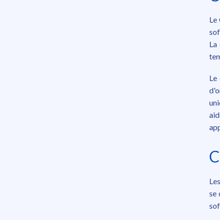
Le 
sof
La 
tem
Le 
d'o
uni
aid
app
C
Les
se 
sof