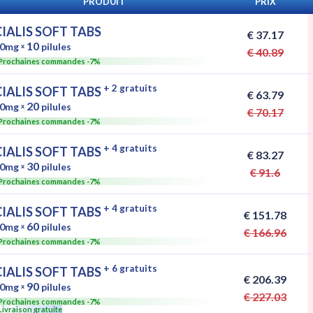
PRODUIT
PRIX
CIALIS SOFT TABS
€ 37.17
10
0mg
ˣ
pilules
€ 40.89
Prochaines commandes -7%
+ 2 gratuits
CIALIS SOFT TABS
€ 63.79
20
0mg
ˣ
pilules
€ 70.17
Prochaines commandes -7%
+ 4 gratuits
CIALIS SOFT TABS
€ 83.27
30
0mg
ˣ
pilules
€ 91.6
Prochaines commandes -7%
+ 4 gratuits
CIALIS SOFT TABS
€ 151.78
60
0mg
ˣ
pilules
€ 166.96
Prochaines commandes -7%
+ 6 gratuits
CIALIS SOFT TABS
€ 206.39
90
0mg
ˣ
pilules
€ 227.03
Prochaines commandes -7%
Livraison gratuite