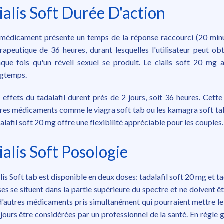
ialis Soft Durée D'action
médicament présente un temps de la réponse raccourci (20 minu
rapeutique de 36 heures, durant lesquelles l'utilisateur peut ob
que fois qu'un réveil sexuel se produit. Le cialis soft 20 mg 
ngtemps.
 effets du tadalafil durent près de 2 jours, soit 36 heures. Cette 
res médicaments comme le viagra soft tab ou les kamagra soft tabs
alafil soft 20 mg offre une flexibilité appréciable pour les couples.
ialis Soft Posologie
lis Soft tab est disponible en deux doses: tadalafil soft 20 mg et t
es se situent dans la partie supérieure du spectre et ne doivent ê
d'autres médicaments pris simultanément qui pourraient mettre le 
jours être considérées par un professionnel de la santé. En règle gé