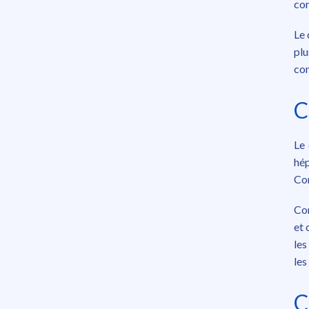
com
Le 
plu
con
C
Le 
hép
Com
Com
et 
les
les
C