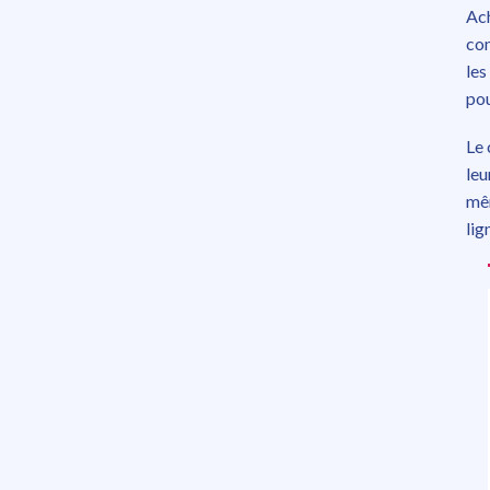
Ach
com
les
pou
Le 
leu
mêm
lig