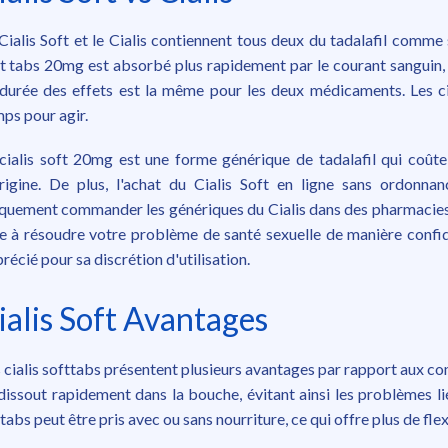
Cialis Soft et le Cialis contiennent tous deux du tadalafil comme s
t tabs 20mg est absorbé plus rapidement par le courant sanguin, c
durée des effets est la même pour les deux médicaments. Les cia
ps pour agir.
cialis soft 20mg est une forme générique de tadalafil qui coû
rigine. De plus, l'achat du Cialis Soft en ligne sans ordonna
quement commander les génériques du Cialis dans des pharmacies e
e à résoudre votre problème de santé sexuelle de manière confiden
récié pour sa discrétion d'utilisation.
ialis Soft Avantages
 cialis softtabs présentent plusieurs avantages par rapport aux com
dissout rapidement dans la bouche, évitant ainsi les problèmes lié
tabs peut être pris avec ou sans nourriture, ce qui offre plus de flexi