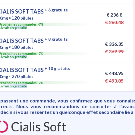
+ 6 gratuits
CIALIS SOFT TABS
€ 236.8
120
0mg
ˣ
pilules
€ 260.48
Prochaines commandes -7%
Livraison gratuite
+ 8 gratuits
CIALIS SOFT TABS
€ 336.35
180
0mg
ˣ
pilules
€ 369.99
Prochaines commandes -7%
Livraison gratuite
+ 10 gratuits
CIALIS SOFT TABS
€ 448.95
270
0mg
ˣ
pilules
€ 493.85
Prochaines commandes -7%
Livraison gratuite
 passant une commande, vous confirmez que vous connaiss
rrects. Nous vous recommandons de consulter à l'avan
ecin si vous ressentez un quelconque effet secondaire lié à 
Cialis Soft