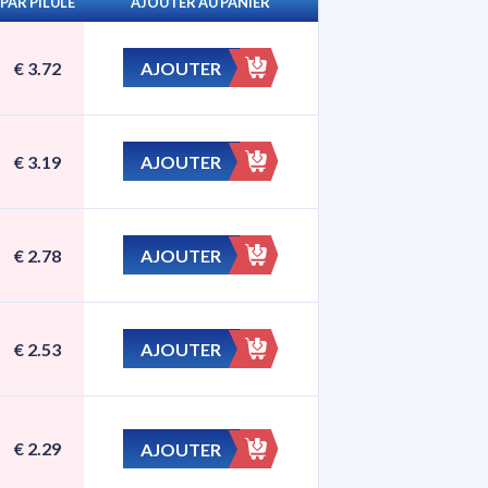
PAR PILULE
AJOUTER AU PANIER
AJOUTER
€
3.72
AJOUTER
€
3.19
AJOUTER
€
2.78
AJOUTER
€
2.53
€
2.29
AJOUTER