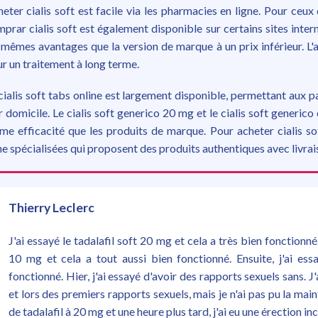
eter cialis soft est facile via les pharmacies en ligne. Pour ceux 
prar cialis soft est également disponible sur certains sites intern
 mêmes avantages que la version de marque à un prix inférieur. L'
r un traitement à long terme.
cialis soft tabs online est largement disponible, permettant aux
r domicile. Le cialis soft generico 20 mg et le cialis soft generic
e efficacité que les produits de marque. Pour acheter cialis sof
ne spécialisées qui proposent des produits authentiques avec livrai
Thierry Leclerc
J'ai essayé le tadalafil soft 20 mg et cela a très bien fonction
10 mg et cela a tout aussi bien fonctionné. Ensuite, j'ai e
fonctionné. Hier, j'ai essayé d'avoir des rapports sexuels sans. J
et lors des premiers rapports sexuels, mais je n'ai pas pu la main
de tadalafil à 20 mg et une heure plus tard, j'ai eu une érection in