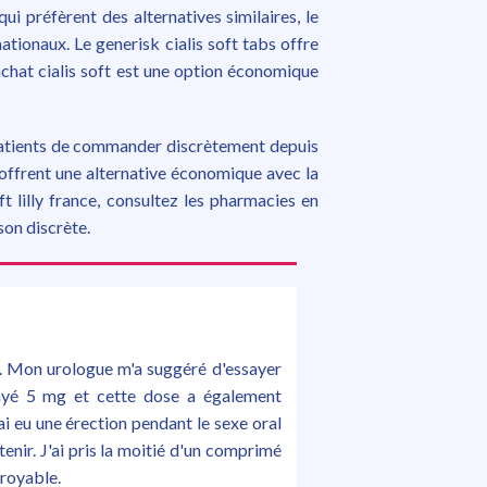
qui préfèrent des alternatives similaires, le
ationaux. Le generisk cialis soft tabs offre
achat cialis soft est une option économique
 patients de commander discrètement depuis
o offrent une alternative économique avec la
t lilly france, consultez les pharmacies en
son discrète.
né. Mon urologue m'a suggéré d'essayer
ssayé 5 mg et cette dose a également
'ai eu une érection pendant le sexe oral
tenir. J'ai pris la moitié d'un comprimé
croyable.