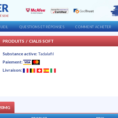
ER
É SEXE
UEIL
QUESTIONS ET RÉPONSES
COMMENT ACHETER
PRODUITS
/ CIALIS SOFT
Substance active:
Tadalafil
Paiement:
Livraison:
20MG