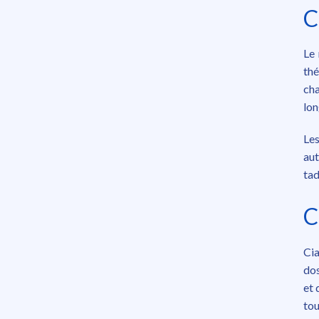
C
Le 
thé
cha
lo
Les
aut
tad
C
Cia
dos
et 
tou