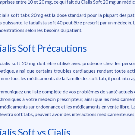
prises entre 10 et 20 mg, ce qui fait du Cialis Soft 20 mg un médi
cialis soft tabs 20mg est la dose standard pour la plupart des pat
s puissante, le tadalista soft 40 peut être prescrit par un médecin. 
centrations selon les besoins du patient.
ialis Soft Précautions
cialis soft 20 mg doit être utilisé avec prudence chez les perso
atique, ainsi que certains troubles cardiaques rendant toute act
me tous les médicaments de la famille des soft tab, il peut interag
muniquez une liste complète de vos problèmes de santé actuels 
chroniques à votre médecin prescripteur, ainsi que les médicamen
 médicaments sur ordonnance et les médicaments en vente libre. L
 levitra soft tabs, peuvent avoir des interactions médicamenteuses 
ialis Soft vs Cialis