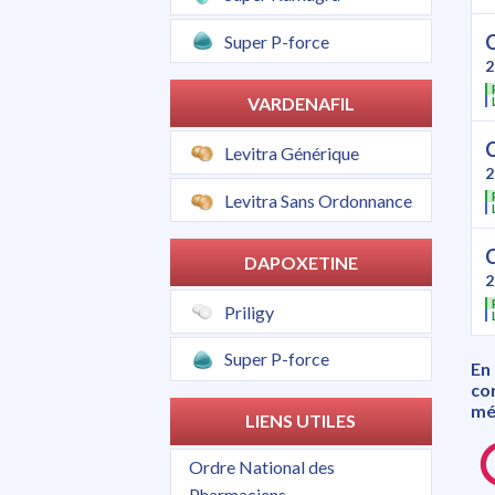
Super P-force
2
VARDENAFIL
Levitra Générique
2
Levitra Sans Ordonnance
DAPOXETINE
2
Priligy
Super P-force
En
co
méd
LIENS UTILES
Ordre National des
Pharmaciens