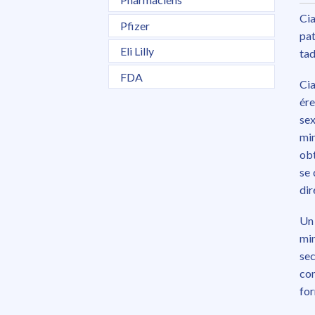
Cia
Pfizer
pat
Eli Lilly
tad
FDA
Ci
ére
sex
min
obt
se 
dir
Un 
mi
sec
co
for