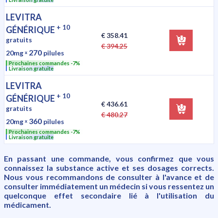
LEVITRA
+ 10
GÉNÉRIQUE
€ 358.41
gratuits
€ 394.25
270
20mg
ˣ
pilules
Prochaines commandes -7%
Livraison gratuite
LEVITRA
+ 10
GÉNÉRIQUE
€ 436.61
gratuits
€ 480.27
360
20mg
ˣ
pilules
Prochaines commandes -7%
Livraison gratuite
En passant une commande, vous confirmez que vous
connaissez la substance active et ses dosages corrects.
Nous vous recommandons de consulter à l'avance et de
consulter immédiatement un médecin si vous ressentez un
quelconque effet secondaire lié à l'utilisation du
médicament.