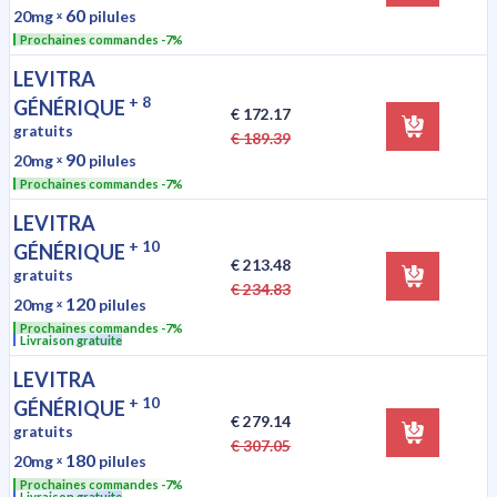
60
20mg
ˣ
pilules
Prochaines commandes -7%
LEVITRA
+ 8
GÉNÉRIQUE
€ 172.17
gratuits
€ 189.39
90
20mg
ˣ
pilules
Prochaines commandes -7%
LEVITRA
+ 10
GÉNÉRIQUE
€ 213.48
gratuits
€ 234.83
120
20mg
ˣ
pilules
Prochaines commandes -7%
Livraison gratuite
LEVITRA
+ 10
GÉNÉRIQUE
€ 279.14
gratuits
€ 307.05
180
20mg
ˣ
pilules
Prochaines commandes -7%
Livraison gratuite