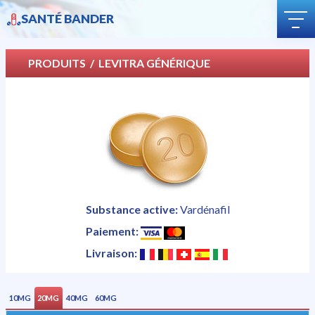
QUESTIONS ET RÉPONSES
SANTÉ BANDER
COMMENT ACHETER
LIVRAISON
PRODUITS
/ LEVITRA GÉNÉRIQUE
CATÉGORIE
BLOG
Substance active:
Vardénafil
Paiement:
Livraison:
10MG
20MG
40MG
60MG