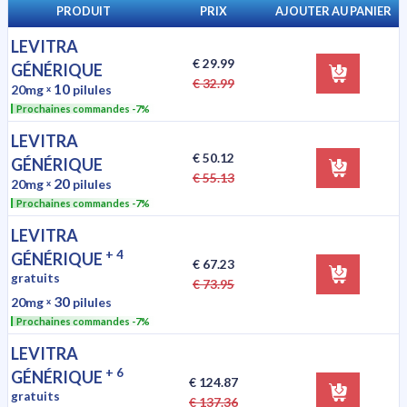
PRODUIT
PRIX
AJOUTER AU PANIER
LEVITRA
€ 29.99
GÉNÉRIQUE
€ 32.99
10
20mg
ˣ
pilules
Prochaines commandes -7%
LEVITRA
€ 50.12
GÉNÉRIQUE
€ 55.13
20
20mg
ˣ
pilules
Prochaines commandes -7%
LEVITRA
+ 4
GÉNÉRIQUE
€ 67.23
gratuits
€ 73.95
30
20mg
ˣ
pilules
Prochaines commandes -7%
LEVITRA
+ 6
GÉNÉRIQUE
€ 124.87
gratuits
€ 137.36