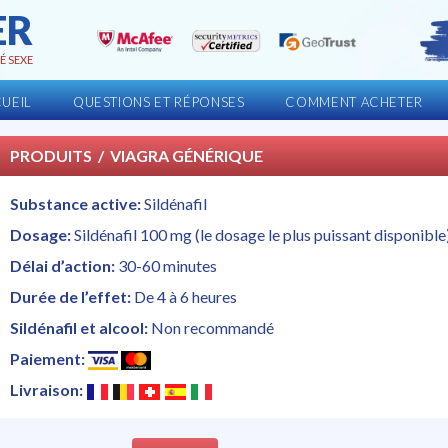
ER
É SEXE
UEIL
QUESTIONS ET RÉPONSES
COMMENT ACHETER
PRODUITS
/ VIAGRA GÉNÉRIQUE
Substance active:
Sildénafil
Dosage:
Sildénafil 100 mg (le dosage le plus puissant disponible
Délai d’action:
30-60 minutes
Durée de l’effet:
De 4 à 6 heures
Sildénafil et alcool:
Non recommandé
Paiement:
Livraison: