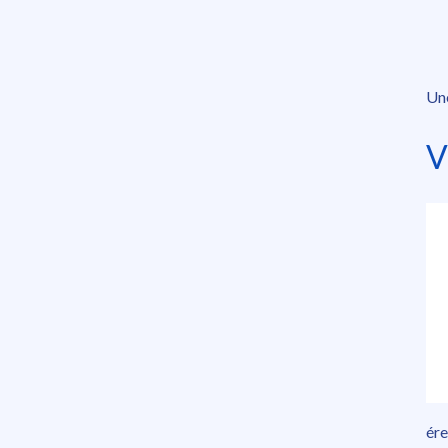
Une
V
ére