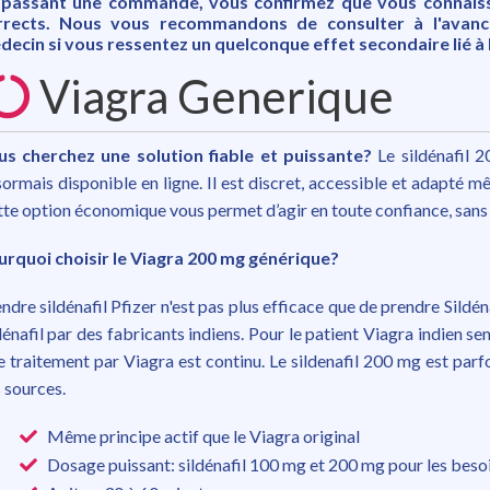
 passant une commande, vous confirmez que vous connaiss
rrects. Nous vous recommandons de consulter à l'avan
ecin si vous ressentez un quelconque effet secondaire lié à 
Viagra Generique
us cherchez une solution fiable et puissante?
Le sildénafil 
ormais disponible en ligne. Il est discret, accessible et adapté m
te option économique vous permet d’agir en toute confiance, sans 
urquoi choisir le Viagra 200 mg générique?
ndre sildénafil Pfizer n'est pas plus efficace que de prendre Sildé
dénafil par des fabricants indiens. Pour le patient Viagra indien se
le traitement par Viagra est continu. Le sildenafil 200 mg est parf
 sources.
Même principe actif que le Viagra original
Dosage puissant: sildénafil 100 mg et 200 mg pour les beso