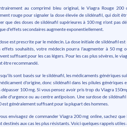
ntrairement au comprimé bleu original, le Viagra Rouge 200 
ment rouge pour signaler la dose élevée de sildénafil, qui doit êt
er que des doses de sildénafil supérieures à 100 mg n'ont pas dé
que d'effets secondaires augmente exponentiellement.
dose est prescrite par le médecin. La dose initiale de sildénafil est
 effets souhaités, votre médecin pourra l'augmenter à 50 mg 
vent suffisant pour les cas légers. Pour les cas plus sévères, le 
ut être recommandé.
squ'ils sont basés sur le sildénafil, les médicaments génériques s
médicament d'origine, donc sildénafil dans les pilules génériques 
 dépasser 100 mg. Si vous pensez avoir pris trop du Viagra 150
salle d'urgence ou au centre antipoison. Une surdose de sildénafil
 est généralement suffisant pour la plupart des hommes.
vous envisagez de commander Viagra 200 mg online, sachez que l
t destinés aux cas les plus résistants. Voici quelques rappels util