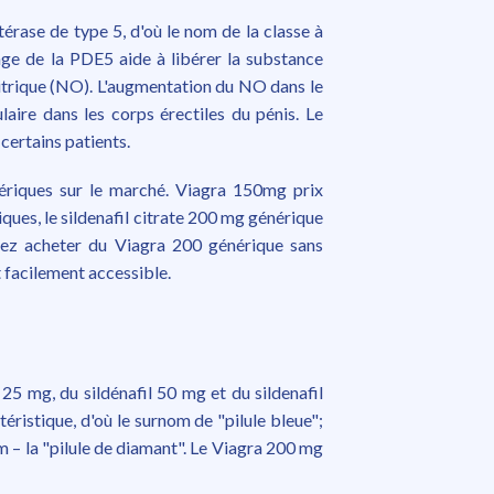
érase de type 5, d'où le nom de la classe à
cage de la PDE5 aide à libérer la substance
itrique (NO). L'augmentation du NO dans le
laire dans les corps érectiles du pénis. Le
certains patients.
énériques sur le marché. Viagra 150mg prix
ues, le sildenafil citrate 200 mg générique
vez acheter du Viagra 200 générique sans
 facilement accessible.
 25 mg, du sildénafil 50 mg et du sildenafil
éristique, d'où le surnom de "pilule bleue";
m – la "pilule de diamant". Le Viagra 200 mg