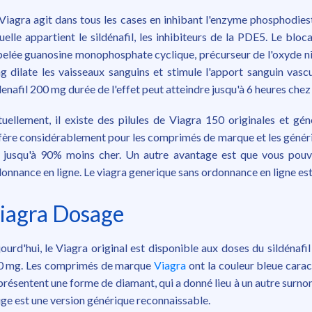
Viagra agit dans tous les cases en inhibant l'enzyme phosphodiest
uelle appartient le sildénafil, les inhibiteurs de la PDE5. Le blo
elée guanosine monophosphate cyclique, précurseur de l'oxyde n
g dilate les vaisseaux sanguins et stimule l'apport sanguin vascu
denafil 200 mg durée de l'effet peut atteindre jusqu'à 6 heures chez 
uellement, il existe des pilules de Viagra 150 originales et g
fère considérablement pour les comprimés de marque et les génériq
 jusqu'à 90% moins cher. Un autre avantage est que vous pou
onnance en ligne. Le viagra generique sans ordonnance en ligne est
iagra Dosage
ourd'hui, le Viagra original est disponible aux doses du sildénafil
0 mg. Les comprimés de marque
Viagra
ont la couleur bleue caract
 présentent une forme de diamant, qui a donné lieu à un autre surno
ge est une version générique reconnaissable.