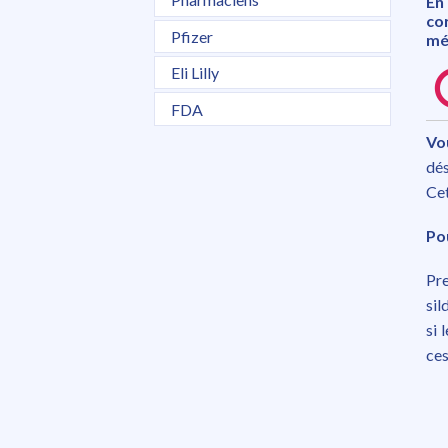
En
co
Pfizer
méd
Eli Lilly
FDA
Vo
dés
Cet
Po
Pre
sil
si 
ces