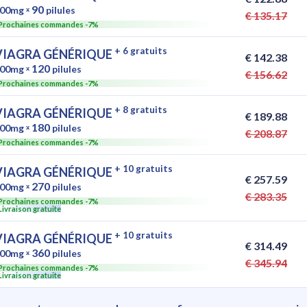
90
00mg
ˣ
pilules
€ 135.17
Prochaines commandes -7%
+ 6 gratuits
VIAGRA GÉNÉRIQUE
€ 142.38
120
00mg
ˣ
pilules
€ 156.62
Prochaines commandes -7%
+ 8 gratuits
VIAGRA GÉNÉRIQUE
€ 189.88
180
00mg
ˣ
pilules
€ 208.87
Prochaines commandes -7%
+ 10 gratuits
VIAGRA GÉNÉRIQUE
€ 257.59
270
00mg
ˣ
pilules
€ 283.35
Prochaines commandes -7%
Livraison gratuite
+ 10 gratuits
VIAGRA GÉNÉRIQUE
€ 314.49
360
00mg
ˣ
pilules
€ 345.94
Prochaines commandes -7%
Livraison gratuite