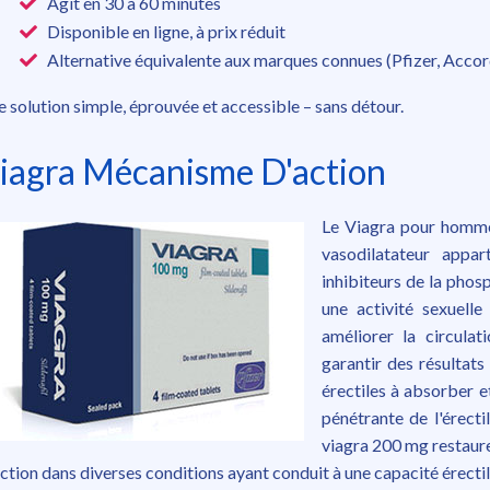
Agit en 30 à 60 minutes
Disponible en ligne, à prix réduit
Alternative équivalente aux marques connues (Pfizer, Accord
 solution simple, éprouvée et accessible – sans détour.
iagra Mécanisme D'action
Le Viagra pour homme 
vasodilatateur appa
inhibiteurs de la phos
une activité sexuelle
améliorer la circula
garantir des résultat
érectiles à absorber e
pénétrante de l'érecti
viagra 200 mg restaure
ction dans diverses conditions ayant conduit à une capacité érect