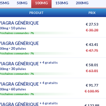
25MG
50MG
100MG
150MG
200MG
PRODUIT
PRIX
VIAGRA GÉNÉRIQUE
€ 27.53
10
00mg
ˣ
pilules
€ 30.28
Prochaines commandes -7%
VIAGRA GÉNÉRIQUE
€ 43.41
20
00mg
ˣ
pilules
€ 47.75
Prochaines commandes -7%
+ 4 gratuits
VIAGRA GÉNÉRIQUE
€ 58.01
30
00mg
ˣ
pilules
€ 63.81
Prochaines commandes -7%
+ 4 gratuits
VIAGRA GÉNÉRIQUE
€ 91.77
60
00mg
ˣ
pilules
€ 100.95
Prochaines commandes -7%
+ 6 gratuits
VIAGRA GÉNÉRIQUE
€ 122.88