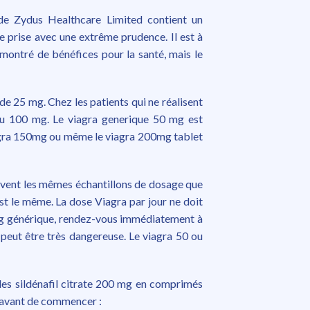
de Zydus Healthcare Limited contient un
re prise avec une extrême prudence. Il est à
montré de bénéfices pour la santé, mais le
 de 25 mg. Chez les patients qui ne réalisent
ou 100 mg. Le viagra generique 50 mg est
viagra 150mg ou même le viagra 200mg tablet
uivent les mêmes échantillons de dosage que
est le même. La dose Viagra par jour ne doit
mg générique, rendez-vous immédiatement à
 peut être très dangereuse. Le viagra 50 ou
es sildénafil citrate 200 mg en comprimés
es avant de commencer :