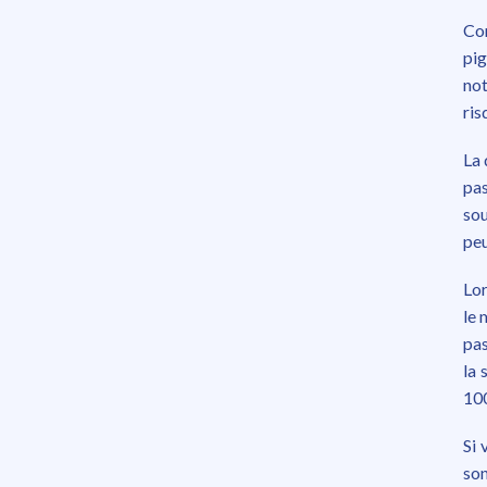
Co
pig
not
ris
La 
pas
sou
pe
Lor
le 
pas
la 
100
Si 
son