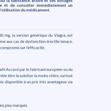
ez la substance active et ses dosages
ce et de consulter immédiatement un
l'utilisation du médicament.
200 mg, la version générique du Viagra, est
ême aux cas de dysfonction érectile tenace.
compromis sur l’efficacité.
nafil Accord par le fabricant européen ou du
mble être la solution la moins chère, surtout
ois disponible à un prix très avantageux via
ins plus marqués