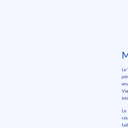
M
Le 
pér
env
Via
int
Le 
ceu
fa