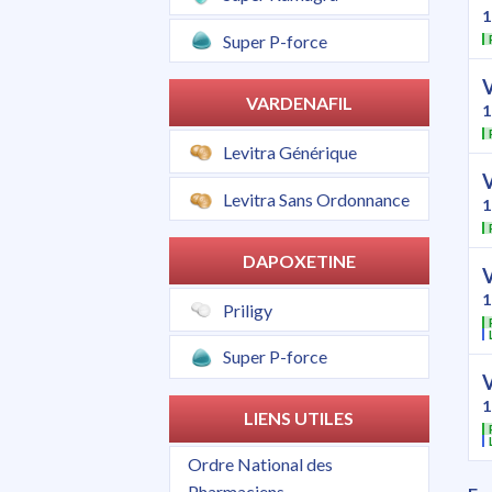
1
Super P-force
VARDENAFIL
1
Levitra Générique
Levitra Sans Ordonnance
1
DAPOXETINE
1
Priligy
Super P-force
1
LIENS UTILES
Ordre National des
Pharmaciens