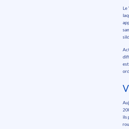
Le 
laq
app
san
sil
Act
dif
est
ord
V
Auj
20
ils
rou