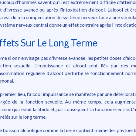
ucoup d'hommes savent qu'il est extrêmement difficile d'atteindre
t d'ivresse avancé ou après l'intoxication d'alcool. L'alcool et é
a est dû à la compensation du système nerveux face à une stimulat
système nerveux central donne un effet contraire après l'intoxicati
ffets Sur Le Long Terme
e si on n'envisage pas d'ivresse avancée, les petites doses d'alcoo
nction sexuelle. L'impuissance et alcool sont liés par des 
sommation régulière d'alcool perturbe le fonctionnement norma
rmonal.
premier lieu, l'alcool impuissance se manifeste par une détériorat
argée de la fonction sexuelle. Au même temps, cela augmente
inine qui réduit la libido et, par conséquent, la fonction érectile. 
rélés sur le long terme.
 boisson alcoolique comme la bière contient même des phytoest