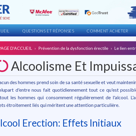
ER
É SEXE
UEIL
QUESTIONS ET RÉPONSES
COMMENT ACHETER
PAGE D'ACCUEIL
Prévention de la dysfonction érectile
Le lien entr
Alcoolisme Et Impuiss
cun des hommes prend soin de sa santé sexuelle et veut maintenir
plupart d'entre nous fait quotidiennement tout ce qu'est possi
tout les hommes qui consomment régulièrement de l'alcool. L'a
ets étroitement liés qui méritent une attention particulière.
lcool Erection: Effets Initiaux