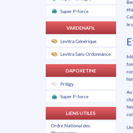
Bea
éta
Super P-force
Cel
le 
VARDENAFIL
E
Levitra Générique
Levitra Sans Ordonnance
Mêm
fo
DAPOXETINE
con
ho
Priligy
Au 
Super P-force
ch
fém
LIENS UTILES
cor
Ordre National des
Une
Pharmaciens