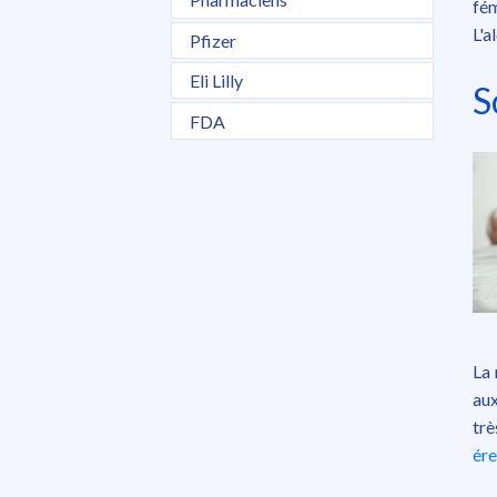
fém
L'a
Pfizer
Eli Lilly
S
FDA
La 
aux
trè
ére